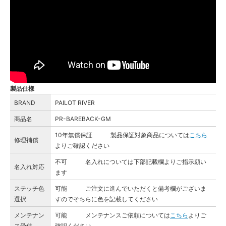
製品仕様
BRAND
PAILOT RIVER
商品名
PR-BAREBACK-GM
10年無償保証 製品保証対象商品については
こちら
修理補償
よりご確認ください
不可 名入れについては下部記載欄よりご指示願い
名入れ対応
ます
ステッチ色
可能 ご注文に進んでいただくと備考欄がございま
選択
すのでそちらに色を記載してください
メンテナン
可能 メンテナンスご依頼については
こちら
よりご
ス受付
確認ください