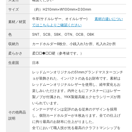
サイズ
（約）H210mm×W100mm×D30mm
牛革(サドルレザー、オイルレザー)
素材の違いについ
素材／材質
てはこちらよりご確認ください
色
SNT、SCB、SBK、OTN、OCB、OBK
収納力
カードホルダー8枚分、小銭入れ1か所、札入れ2か所
柔らかさ
柔□□●□□硬（参考値です。）
生産国
日本
レッドムーンオリジナルの51mmグランドマスターコンチ
ョが装飾された、インパクトのあるお財布です。素材は
レッドムーンオリジナルレザーを使用し、経年変化もお
楽しみいただけます。内外ともにファスナーにはレザー
製ノブが付属され、YKK製最高級エクセラシリーズが用
いられています。
インナーデザインは定評のある従来のデザインを採用
その他商品
し、個別カードホルダーが８枚あります。全ての仕上げ
説明
に拘り最高のお財布に仕上がりました。
全てにおいて職人技が光る最高のクラフトマンシップを