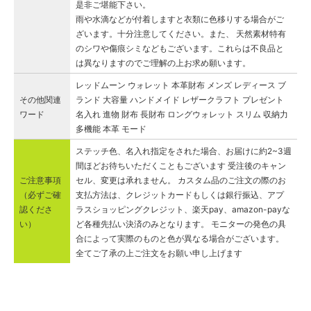
是非ご堪能下さい。
雨や水滴などが付着しますと衣類に色移りする場合がご
ざいます。十分注意してください。また、 天然素材特有
のシワや傷痕シミなどもございます。これらは不良品と
は異なりますのでご理解の上お求め願います。
レッドムーン ウォレット 本革財布 メンズ レディース ブ
その他関連
ランド 大容量 ハンドメイド レザークラフト プレゼント
ワード
名入れ 進物 財布 長財布 ロングウォレット スリム 収納力
多機能 本革 モード
ステッチ色、名入れ指定をされた場合、お届けに約2~3週
間ほどお待ちいただくこともございます 受注後のキャン
ご注意事項
セル、変更は承れません。 カスタム品のご注文の際のお
（必ずご確
支払方法は、クレジットカードもしくは銀行振込、アプ
認くださ
ラスショッピングクレジット、楽天pay、amazon-payな
い）
ど各種先払い決済のみとなります。 モニターの発色の具
合によって実際のものと色が異なる場合がございます。
全てご了承の上ご注文をお願い申し上げます