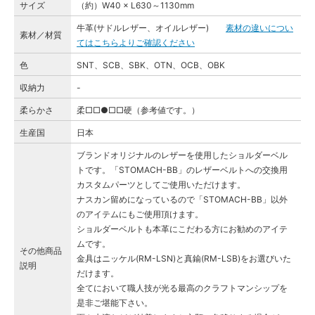
サイズ
（約）W40 × L630～1130mm
牛革(サドルレザー、オイルレザー)
素材の違いについ
素材／材質
てはこちらよりご確認ください
色
SNT、SCB、SBK、OTN、OCB、OBK
収納力
-
柔らかさ
柔□□●□□硬（参考値です。）
生産国
日本
ブランドオリジナルのレザーを使用したショルダーベル
トです。「STOMACH-BB」のレザーベルトへの交換用
カスタムパーツとしてご使用いただけます。
ナスカン留めになっているので「STOMACH-BB」以外
のアイテムにもご使用頂けます。
ショルダーベルトも本革にこだわる方にお勧めのアイテ
ムです。
その他商品
金具はニッケル(RM-LSN)と真鍮(RM-LSB)をお選びいた
説明
だけます。
全てにおいて職人技が光る最高のクラフトマンシップを
是非ご堪能下さい。