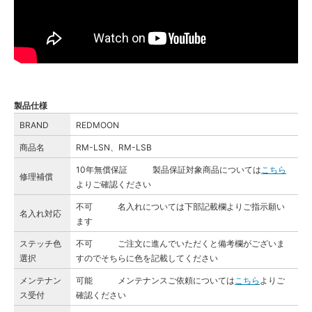
製品仕様
BRAND
REDMOON
商品名
RM-LSN、RM-LSB
10年無償保証 製品保証対象商品については
こちら
修理補償
よりご確認ください
不可 名入れについては下部記載欄よりご指示願い
名入れ対応
ます
ステッチ色
不可 ご注文に進んでいただくと備考欄がございま
選択
すのでそちらに色を記載してください
メンテナン
可能 メンテナンスご依頼については
こちら
よりご
ス受付
確認ください