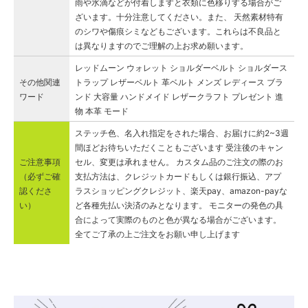
雨や水滴などが付着しますと衣類に色移りする場合がご
ざいます。十分注意してください。また、 天然素材特有
のシワや傷痕シミなどもございます。これらは不良品と
は異なりますのでご理解の上お求め願います。
レッドムーン ウォレット ショルダーベルト ショルダース
その他関連
トラップ レザーベルト 革ベルト メンズ レディース ブラ
ワード
ンド 大容量 ハンドメイド レザークラフト プレゼント 進
物 本革 モード
ステッチ色、名入れ指定をされた場合、お届けに約2~3週
間ほどお待ちいただくこともございます 受注後のキャン
ご注意事項
セル、変更は承れません。 カスタム品のご注文の際のお
（必ずご確
支払方法は、クレジットカードもしくは銀行振込、アプ
認くださ
ラスショッピングクレジット、楽天pay、amazon-payな
い）
ど各種先払い決済のみとなります。 モニターの発色の具
合によって実際のものと色が異なる場合がございます。
全てご了承の上ご注文をお願い申し上げます