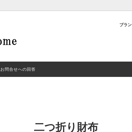
ブラ
T RIVER/パイロットリバー
ティのご案内
earlyHOLLYWOOD/アーリ
コインケース
イベントのご案内
ド
ング/キーホルダー
ドリスト
ウォレットチェーン/ロープ
 by Keiichiro goto
RRC/made by redmoon
サリー/革小物
ウェア
お問合せへの回答
ドルレザーモデル
手染めモデル
アウトレット
二つ折り財布