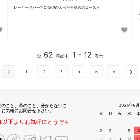
レーヤードパーツに焼印の入った手染めのゴースト
62
1 - 12
全
商品中
表示
1
2
3
4
5
6
品のこと、革のこと、分からないこ
2026年8月
、お気軽にお問合せ下さい。
日
月
火
水
は以下よりお気軽にどうぞ↓
2
3
4
5
6
9
10
11
12
1