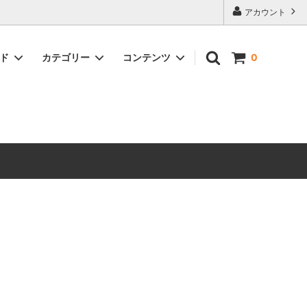
アカウント
ンド
カテゴリー
コンテンツ
0
ーハリウッ
REDMOON MID-LINE/ミッドライン
カードケース/名刺入れ
ECモール出店案内
レザーケース/ポーチ
その他/サービス
レザーケア用品
焼印