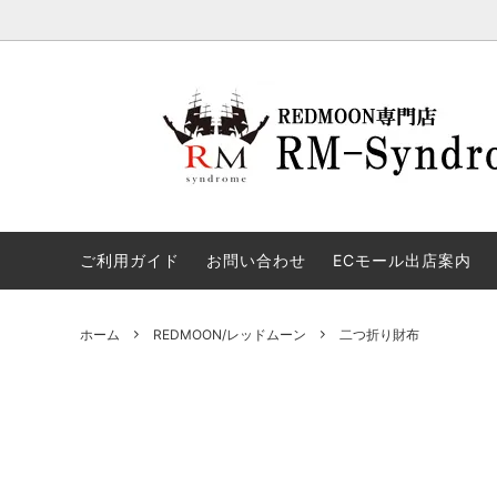
REDMOON/レッドムーン
財布
革について～皮から革へ～
PAILO
バッグ
ノベル
キーケース
お問合せへの回答
キーリ
ブラン
NO DATA/made by redmoon
MUMIYA
ベルト/ショルダーベルト
アクセ
ご利用ガイド
お問い合わせ
ECモール出店案内
名入れ対象アイテム
ブライ
ホーム
REDMOON/レッドムーン
二つ折り財布
ステッチカスタム
その他