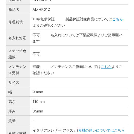
商品名
AL-HR01Z
10年無償保証 製品保証対象商品については
こちら
修理補償
よりご確認ください
不可 名入れについては下部記載欄よりご指示願い
名入れ対応
ます
ステッチ色
不可
選択
メンテナン
可能 メンテナンスご依頼については
こちら
よりご
ス受付
確認ください
サイズ
幅
90mm
高さ
110mm
厚み
35mm
質量
-
イタリアンレザー(アラスカ)
素材の違いについてはこちら
素材／材質