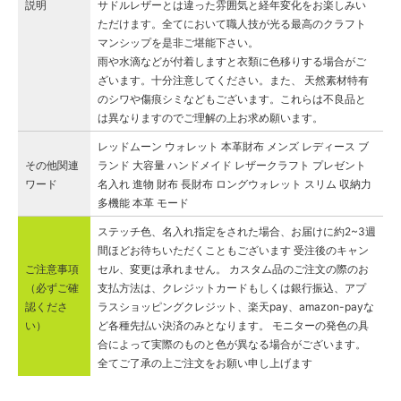
説明
サドルレザーとは違った雰囲気と経年変化をお楽しみい
ただけます。全てにおいて職人技が光る最高のクラフト
マンシップを是非ご堪能下さい。
雨や水滴などが付着しますと衣類に色移りする場合がご
ざいます。十分注意してください。また、 天然素材特有
のシワや傷痕シミなどもございます。これらは不良品と
は異なりますのでご理解の上お求め願います。
レッドムーン ウォレット 本革財布 メンズ レディース ブ
その他関連
ランド 大容量 ハンドメイド レザークラフト プレゼント
ワード
名入れ 進物 財布 長財布 ロングウォレット スリム 収納力
多機能 本革 モード
ステッチ色、名入れ指定をされた場合、お届けに約2~3週
間ほどお待ちいただくこともございます 受注後のキャン
ご注意事項
セル、変更は承れません。 カスタム品のご注文の際のお
（必ずご確
支払方法は、クレジットカードもしくは銀行振込、アプ
認くださ
ラスショッピングクレジット、楽天pay、amazon-payな
い）
ど各種先払い決済のみとなります。 モニターの発色の具
合によって実際のものと色が異なる場合がございます。
全てご了承の上ご注文をお願い申し上げます