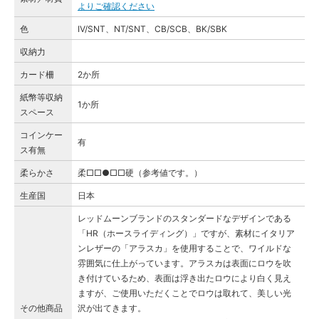
よりご確認ください
色
IV/SNT、NT/SNT、CB/SCB、BK/SBK
収納力
カード柵
2か所
紙幣等収納
1か所
スペース
コインケー
有
ス有無
柔らかさ
柔□□●□□硬（参考値です。）
生産国
日本
レッドムーンブランドのスタンダードなデザインである
「HR（ホースライディング）」ですが、素材にイタリア
ンレザーの「アラスカ」を使用することで、ワイルドな
雰囲気に仕上がっています。アラスカは表面にロウを吹
き付けているため、表面は浮き出たロウにより白く見え
ますが、ご使用いただくことでロウは取れて、美しい光
その他商品
沢が出てきます。