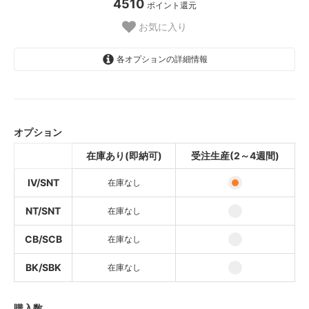
4510
ポイント還元
お気に入り
各オプションの詳細情報
IV/SNT
SOLD OUT
オプション
NT/SNT
SOLD OUT
在庫あり(即納可)
受注生産(2～4週間)
CB/SCB
SOLD OUT
IV/SNT
在庫なし
BK/SBK
NT/SNT
在庫なし
SOLD OUT
CB/SCB
在庫なし
IV/SNT
NT/SNT
BK/SBK
在庫なし
CB/SCB
購入数